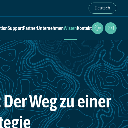
Deutsch
ation
Support
Partner
Unternehmen
Wissen
Kontakt
S
 Der Weg zu einer
tegie