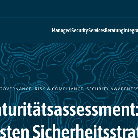
Managed Security Services
Beratung
Integr
GOVERNANCE, RISK & COMPLIANCE
,
SECURITY AWARENES
turitätsassessment:
sten Sicherheitsstra