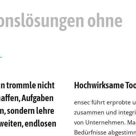
ions­lösungen ohne
nn trommle nicht
Hochwirksame Tools
affen, Aufgaben
ensec führt erprobte 
en, sondern lehre
zusammen und integri
weiten, endlosen
von Unternehmen. Mass
Bedürfnisse abgestim