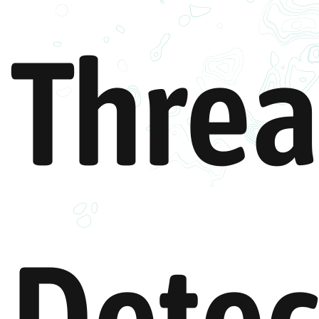
Threa
Detec