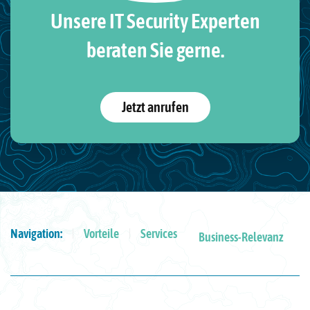
Unsere IT Security Experten
beraten Sie gerne.
Jetzt anrufen
Navigation:
Vorteile
Services
Business-Relevanz