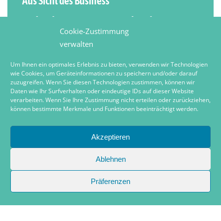
Aus Sicht des Business
Sicherheits­vorsprung durch
Cookie-Zustimmung
frühzeitige Erkennung von
verwalten
potenziellen Risiken.
Um Ihnen ein optimales Erlebnis zu bieten, verwenden wir Technologien
wie Cookies, um Geräteinformationen zu speichern und/oder darauf
zuzugreifen. Wenn Sie diesen Technologien zustimmen, können wir
Durch die frühzeitige Erkennung von
Daten wie Ihr Surfverhalten oder eindeutige IDs auf dieser Website
verarbeiten. Wenn Sie Ihre Zustimmung nicht erteilen oder zurückziehen,
Bedrohungen werden die Kosten für
können bestimmte Merkmale und Funktionen beeinträchtigt werden.
die Behebung von Sicherheitsvorfällen
Akzeptieren
gesenkt.
Ablehnen
Security Analytics hilft bei der
Präferenzen
Einhaltung von regulatorischen
Anforderungen durch umfassende
Überwachung und Dokumentation.